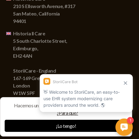
210 S Ellsworth Avenue, #317
San Mateo, California
94401
Historia II Care
5 South Charlotte Street,
Edimburgo,
EH2 4AN
StoriiCare - England
167-169 Great Portland Street,
London
W1W 5PF
Hacemos un seguimiento de las sesiones con cookies
¿Para qué?
Derechos de autor © 2022 Storii, Inc. Todos los derechos
reservados.
¡Lo tengo!