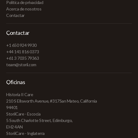
Política de privacidad
Acerca de nosotros
Contactar
Contactar
+1 650 924 9930
+44 141 816 0373
+61 3 7035 79363
team@storii.com
Oficinas
Historia II Care
210 S Ellsworth Avenue, #317San Mateo, California
94401
StoriiCare - Escocia
5 South Charlotte Street, Edimburgo,
EH2 4AN
StoriiCare - Inglaterra