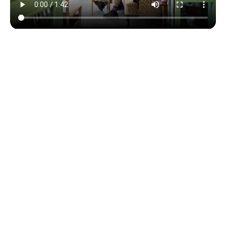
Setting the gold standard for
person-centered software