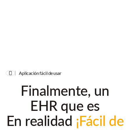
StoriiCare is supported by an experienced team including
Non-
Executive Director Robert Kilgour
. Robert Kilgour is the
original founder of Four Seasons Healthcare and owner of
Renaissance Care. His outstanding career, extensive experience
and tested judgement in the care sector provides continued
guidance in supporting StoriiCare's growth.
Aplicación fácil de usar
Finalmente, un
EHR que es
En realidad
¡Fácil de