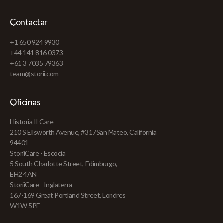
Contactar
+1 650 924 9930
+44 141 816 0373
+61 3 7035 79363
team@storii.com
Oficinas
Historia II Care
210 S Ellsworth Avenue, #317San Mateo, California
94401
StoriiCare - Escocia
5 South Charlotte Street, Edimburgo,
EH2 4AN
StoriiCare - Inglaterra
167-169 Great Portland Street, Londres
W1W 5PF