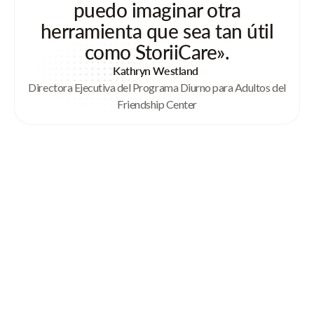
puedo imaginar otra
herramienta que sea tan útil
como StoriiCare».
Kathryn Westland
Directora Ejecutiva del Programa Diurno para Adultos del
Friendship Center
STORIICARE's founder
Improving Lives
Through Memories
Our Founder Cameron first
envisioned StoriiCare in 2014
after witnessing how photographs can help to recover memories
for those living with dementia. Cameron was taking part in a 10