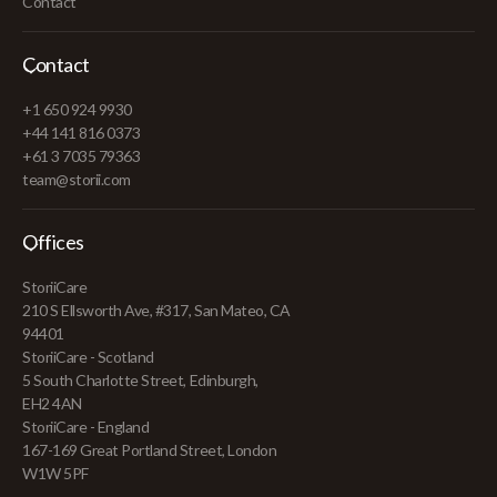
Contact
Contact
+1 650 924 9930
+44 141 816 0373
+61 3 7035 79363
team@storii.com
Offices
StoriiCare
210 S Ellsworth Ave, #317, San Mateo, CA
94401
StoriiCare - Scotland
5 South Charlotte Street, Edinburgh,
EH2 4AN
StoriiCare - England
167-169 Great Portland Street, London
W1W 5PF