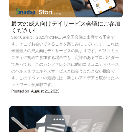
最大の成人向けデイサービス会議にご参加
ください!
StoriiCareは、2025年のNADSA全国会議に出席する予定で
す。そこでお会いできることを楽しみにしています。これは
米国最大の成人向けデイサービスの集まりです。ADSコミュ
ニティに初めて参加する場合でも、定評のあるプロバイダー
であっても、このカンファレンスは他のコミュニティベース
のヘルス＆ウェルネスサービスと出会うまたとない機会で
す。このイベントの最後には、新しいアイデアと広がったネ
ットワークが満載です。
Posted on
August 21, 2025