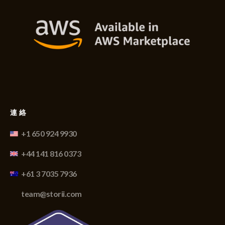
連絡
+1 650 924 9930
+44 141 816 0373
+61 3 7035 7936
team@storii.com