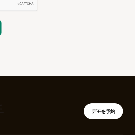
手
デモを予約