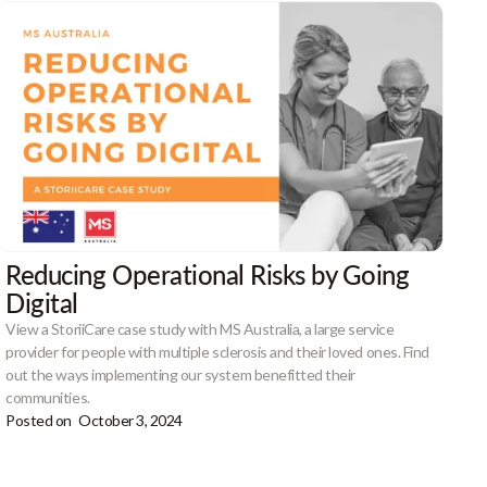
Reducing Operational Risks by Going
Digital
View a StoriiCare case study with MS Australia, a large service
provider for people with multiple sclerosis and their loved ones. Find
out the ways implementing our system benefitted their
communities.
Posted on
October 3, 2024