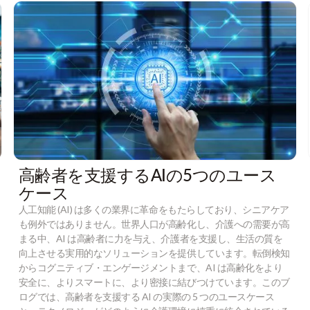
高齢者を支援するAIの5つのユース
ケース
人工知能 (AI) は多くの業界に革命をもたらしており、シニアケア
も例外ではありません。世界人口が高齢化し、介護への需要が高
まる中、AI は高齢者に力を与え、介護者を支援し、生活の質を
向上させる実用的なソリューションを提供しています。転倒検知
からコグニティブ・エンゲージメントまで、AI は高齢化をより
安全に、よりスマートに、より密接に結びつけています。このブ
ログでは、高齢者を支援する AI の実際の 5 つのユースケース