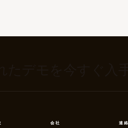
れたデモを今すぐ入
数
会社
連