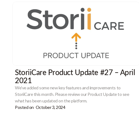
StoriiCare Product Update #27 – April
2021
We've added some new key features and improvements to
StoriiCare this month. Please review our Product Update to see
what has been updated on the platform.
Posted on
October 3, 2024