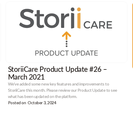
StoriiCare Product Update #26 –
March 2021
We've added some new key features and improvements to
StoriiCare this month. Please review our Product Update to see
what has been updated on the platform.
Posted on
October 3, 2024