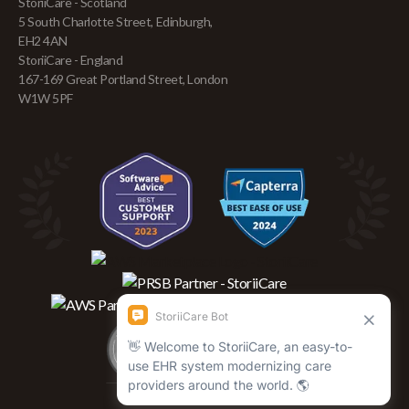
StoriiCare - Scotland
5 South Charlotte Street, Edinburgh,
EH2 4AN
StoriiCare - England
167-169 Great Portland Street, London
W1W 5PF