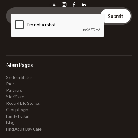
Main Pages
System Status
Press
Partners
StoriiCare
Record Life Stories
Group Login
Family Portal
Blog
Find Adult Day Care