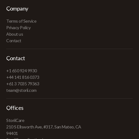
Company
Terms of Service
Privacy Policy
About us
Contact
Contact
+1 650 924 9930
+44 141 816 0373
+61 3 7035 79363
team@storii.com
Offices
StoriiCare
210 S Ellsworth Ave, #317, San Mateo, CA
94401