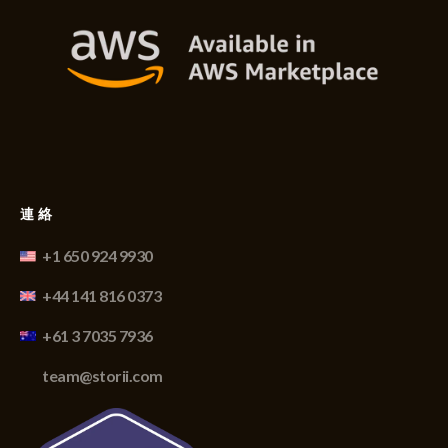
連絡
+1 650 924 9930
+44 141 816 0373
+61 3 7035 7936
team@storii.com