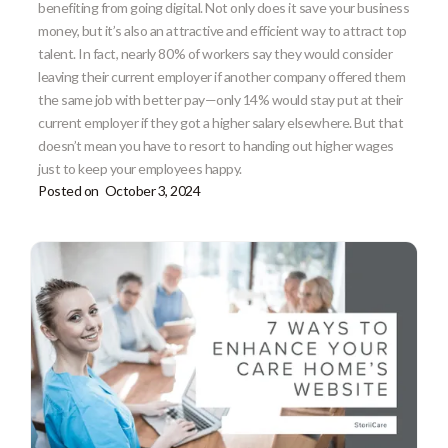
benefiting from going digital. Not only does it save your business
money, but it’s also an attractive and efficient way to attract top
talent. In fact, nearly 80% of workers say they would consider
leaving their current employer if another company offered them
the same job with better pay—only 14% would stay put at their
current employer if they got a higher salary elsewhere. But that
doesn’t mean you have to resort to handing out higher wages
just to keep your employees happy.
Posted on
October 3, 2024