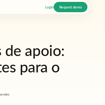
Login
Request demo
 de apoio:
tes para o
ue eles