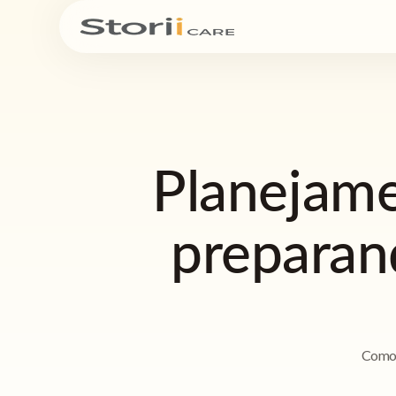
Planejame
preparand
Como d