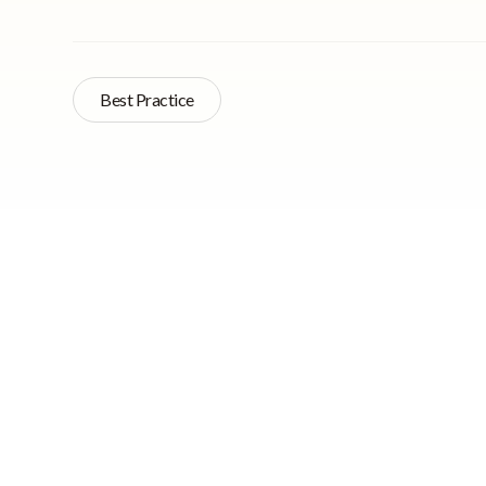
Best Practice
Como def
Quick Navigation
seus part
Como definir
queiram 
resultados