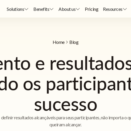
Solutions
Benefits
About us
Pricing
Resources
Home
Blog
nto e resultados
o os participan
sucesso
efinir resultados alcançáveis para seus participantes, não importa o q
queiram alcançar.