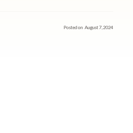
Posted on
August 7, 2024
See StoriiCare in
action!
Book a personalized demo for