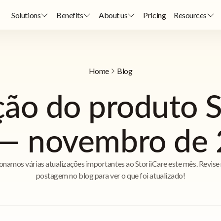
Solutions
Benefits
About us
Pricing
Resources
Home
Blog
ção do produto S
— novembro de
onamos várias atualizações importantes ao StoriiCare este mês. Revise
postagem no blog para ver o que foi atualizado!