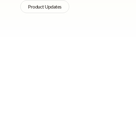
Product Updates
Res
Quick Navigation
➡ Exportações EDI
atu
837
➡ Exportação de
resultados em CSV