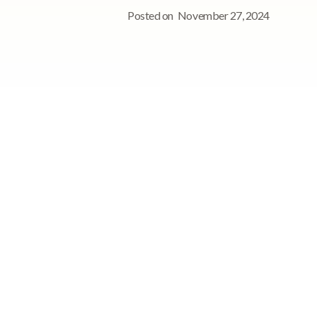
Posted on
November 27, 2024
See StoriiCare in
action!
Book a personalized demo for
your care team
Request demo