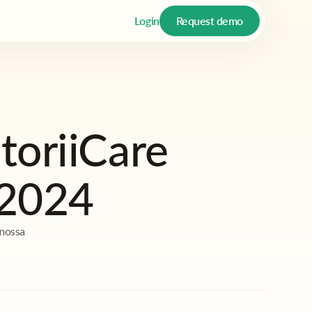
Login
Request demo
toriiCare
 2024
 nossa