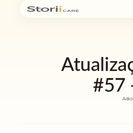
Atualiza
#57 
Adici