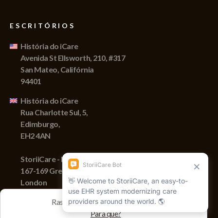
ESCRITÓRIOS
História do iCare
Avenida St Ellsworth, 210, #317
San Mateo, Califórnia
94401
História do iCare
Rua Charlotte Sul, 5,
Edimburgo,
EH2 4AN
StoriiCare - England
167-169 Great Portland Street,
London
W1W 5PF
Rastreamos sessões com cookies
Para quê?