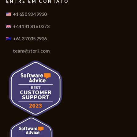
ENTRE EM CONTATO
+1 650 924 9930
+44 141 816 0373
+61 3 7035 7936
team@storii.com