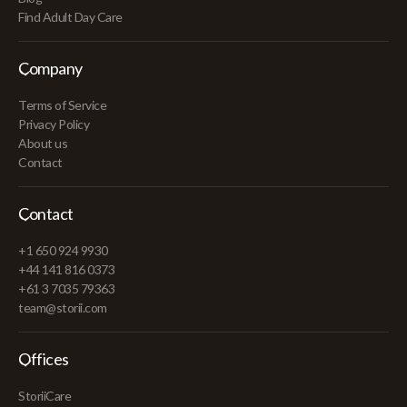
Find Adult Day Care
Company
Terms of Service
Privacy Policy
About us
Contact
Contact
+1 650 924 9930
+44 141 816 0373
+61 3 7035 79363
team@storii.com
Offices
StoriiCare