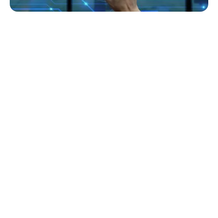
Quick Navigation
5 casos de uso de IA
apoiando idosos
A Inteligência Artificial (IA) está revolucionando muitos setores
— e o atendimento a idosos não é exceção. À medida que a
população global envelhece e a demanda por cuidados aumenta,
a IA oferece soluções práticas que capacitam os idosos, apoiam
os cuidadores e melhoram a qualidade de vida. Da detecção de
quedas ao engajamento cognitivo, a IA está tornando o
envelhecimento mais seguro, inteligente e conectado.