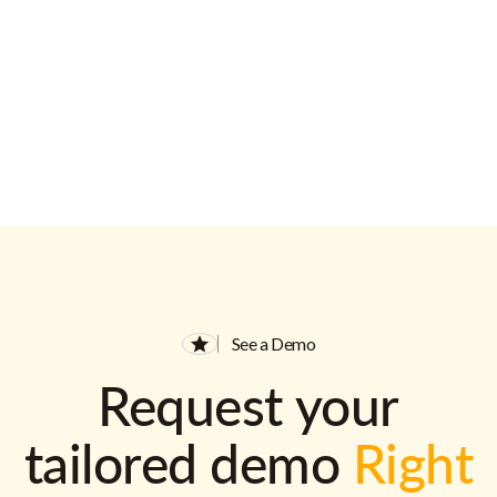
See a Demo
Request your
tailored demo
Right