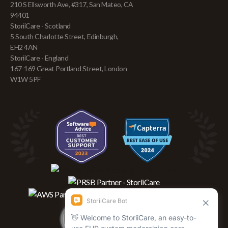
210 S Ellsworth Ave, #317, San Mateo, CA
94401
StoriiCare - Scotland
5 South Charlotte Street, Edinburgh,
EH2 4AN
StoriiCare - England
167-169 Great Portland Street, London
W1W 5PF