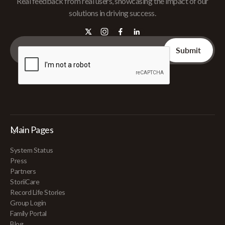
Real feedback from real users, showcasing the impact of our
solutions in driving success.
Main Pages
System Status
Press
Partners
StoriiCare
Record Life Stories
Group Login
Family Portal
Blog