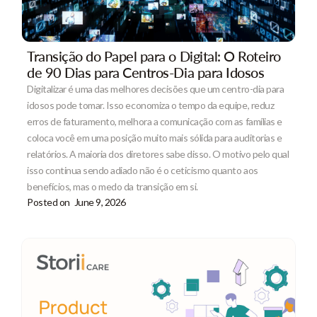
Transição do Papel para o Digital: O Roteiro
de 90 Dias para Centros-Dia para Idosos
Digitalizar é uma das melhores decisões que um centro-dia para
idosos pode tomar. Isso economiza o tempo da equipe, reduz
erros de faturamento, melhora a comunicação com as famílias e
coloca você em uma posição muito mais sólida para auditorias e
relatórios. A maioria dos diretores sabe disso. O motivo pelo qual
isso continua sendo adiado não é o ceticismo quanto aos
benefícios, mas o medo da transição em si.
Posted on
June 9, 2026