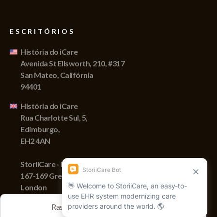
ESCRITÓRIOS
História do iCare
Avenida St Ellsworth, 210, #317
San Mateo, Califórnia
94401
História do iCare
Rua Charlotte Sul, 5,
Edimburgo,
EH2 4AN
StoriiCare - England
167-169 Great Portland Street,
London
W1W 5PF
Rastreamos sessões com cookies