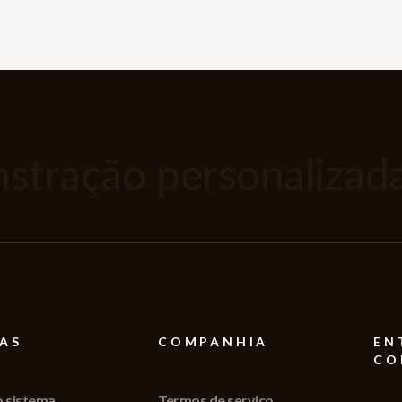
tração personalizada
AS
COMPANHIA
EN
CO
o sistema
Termos de serviço