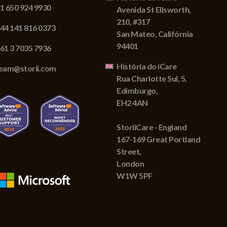
1 650 924 9930
Avenida St Ellsworth,
210, #317
44 141 816 0373
San Mateo, Califórnia
94401
61 3 7035 7936
História do iCare
eam@storii.com
Rua Charlotte Sul, 5,
Edimburgo,
EH2 4AN
StoriiCare - England
167-169 Great Portland
Street,
London
W1W 5PF