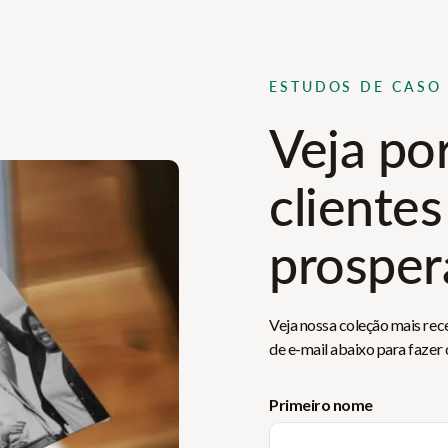
ESTUDOS DE CASO
Veja po
clientes
prospe
Veja nossa coleção mais rec
de e-mail abaixo para fazer
Primeiro nome