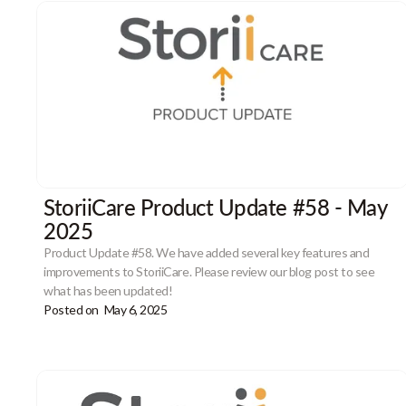
StoriiCare Product Update #58 - May
2025
Product Update #58. We have added several key features and
improvements to StoriiCare. Please review our blog post to see
what has been updated!
Posted on
May 6, 2025