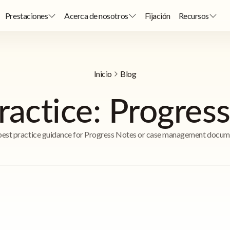
Prestaciones
Acerca de nosotros
Fijación
Recursos
Inicio
Blog
ractice: Progres
est practice guidance for Progress Notes or case management docum