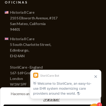
OFICINAS
Historia II Care
210 S Ellsworth Avenue, #317
San Mateo, California
94401
Historia II Care
5 South Charlotte Street,
Edimburgo,
EH2 4AN
StoriiCare - England
167-169 Great Portland Street,
London
W1W 5PF
Hacemos un seguimiento de las sesiones con cookies
¿Para qué?
Derechos de autor © 2022 Storii, Inc. Todos los derechos