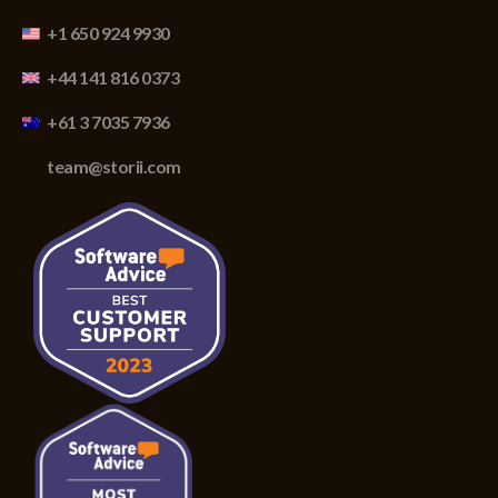
+1 650 924 9930
+44 141 816 0373
+61 3 7035 7936
team@storii.com