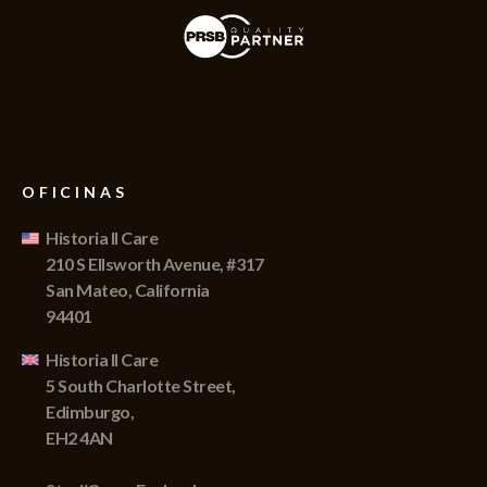
OFICINAS
Historia II Care
210 S Ellsworth Avenue, #317
San Mateo, California
94401
Historia II Care
5 South Charlotte Street,
Edimburgo,
EH2 4AN