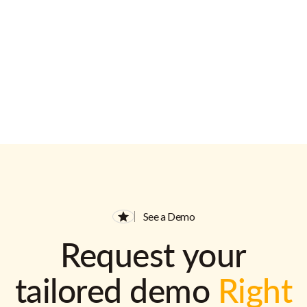
See a Demo
Request your
tailored demo
Right