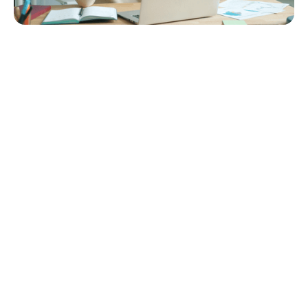
Quick Navigation
1. Ainda dependendo de papel
2. Sistemas desconectados
3. Conformidade com EVV
4. Faturamento com múltiplos pagadores
5. Famílias deixadas de fora
6. Comprovando seus resultados
7. Fazer com que a equipe realmente use a tecnologia
8. Segurança de dados
Como o StoriiCare ajuda