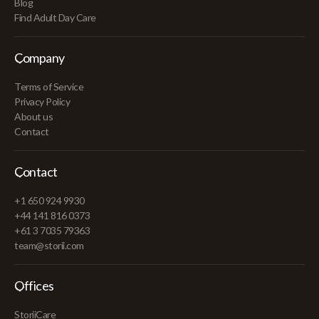
Blog
Find Adult Day Care
Company
Terms of Service
Privacy Policy
About us
Contact
Contact
+1 650 924 9930
+44 141 816 0373
+61 3 7035 79363
team@storii.com
Offices
StoriiCare