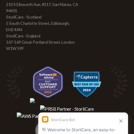
210 S Ellsworth Ave, #317, San Mateo, CA
94401
StoriiCare - Scotland
5 South Charlotte Street, Edinburgh,
EH2 4AN
StoriiCare - England
167-169 Great Portland Street, London
W1W 5PF