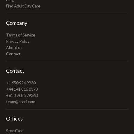
Find Adult Day Care
Company
Terms of Service
Privacy Policy
About us
Contact
Contact
+1 650 924 9930
+44 141 816 0373
+61 3 7035 79363
team@storii.com
Offices
StoriiCare