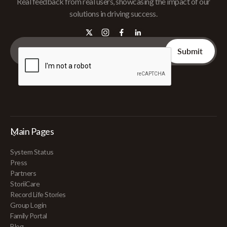
Real feedback from real users, showcasing the impact of our
solutions in driving success.
Main Pages
System Status
Press
Partners
StoriiCare
Record Life Stories
Group Login
Family Portal
Blog