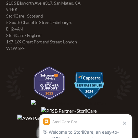
210 S Ellsworth Ave, #317, San Mateo, CA
94401
StoriiCare - Scotland
5 South Charlotte Street, Edinburgh,
EH2 4AN
StoriiCare - England
167-169 Great Portland Street, London
W1W 5PF