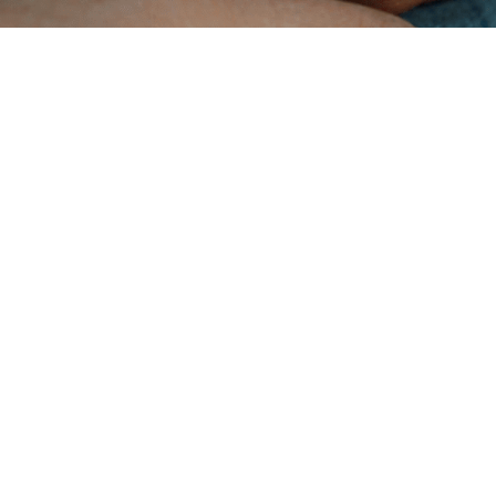
idados comunitários, as famílias desempenham um papel fundamental
dados centrados na pessoa — mas os prestadores de serviços
 dificuldade em mantê-las envolvidas devido a pressões de tempo e
ados.
R (Prontuário Eletrônico de Saúde) desenvolvido especificamente par
omunitários, facilita o envolvimento das famílias, melhora a
nta a transparência — tudo sem aumentar a carga de trabalho da
tar o envolvimento familiar ou reduzir as atualizações manuais, o
ê a fazer tudo isso.