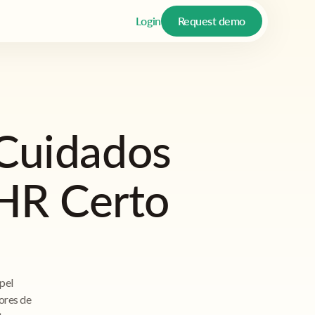
Login
Request demo
 Cuidados
HR Certo
pel
ores de