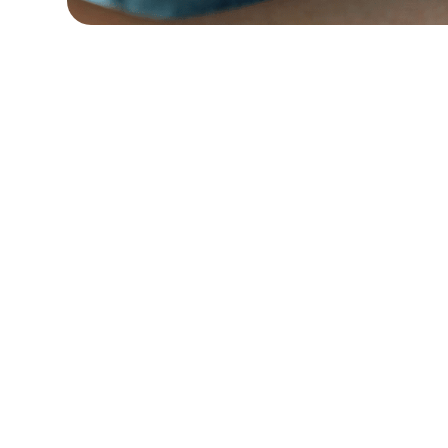
Quick Navigation
Em ambientes de cu
na prestação de cui
frequentemente têm
1. Oferecendo um
sistemas desatualiz
Portal Familiar
Dedicado
O StoriiCare, um EH
2. Possibilitando
cuidados sociais e c
Comunicação em
comunicação e aume
Tempo Real
equipe.
3. Compartilhando
Quer pretenda aumen
Histórias de Vida e
StoriiCare ajuda voc
Preferências