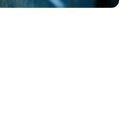
See StoriiCare in
action!
Book a personalized demo for
a
your care team
Request demo