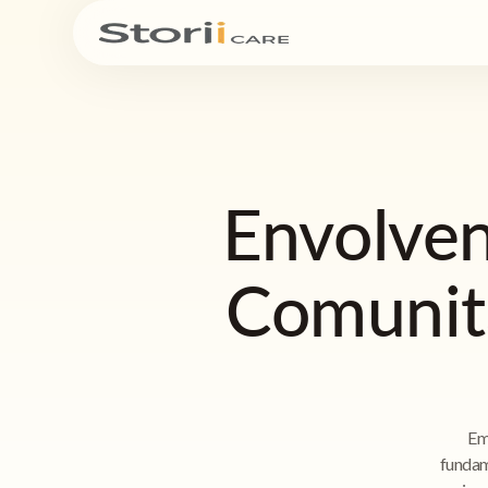
Envolven
Comunit
Em
fundam