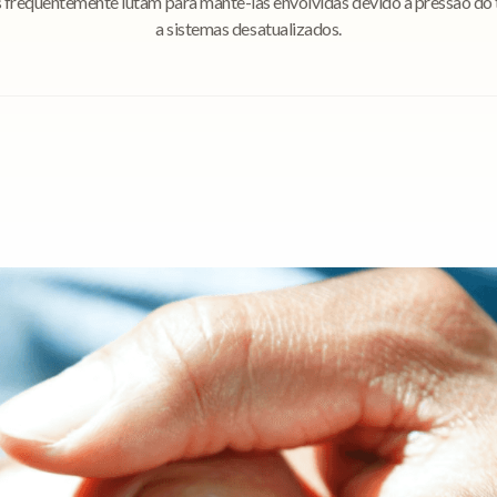
s frequentemente lutam para mantê-las envolvidas devido à pressão do
a sistemas desatualizados.