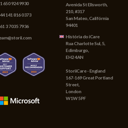
1 650 924 9930
Avenida St Ellsworth,
210, #317
44 141 816 0373
San Mateo, Califórnia
94401
61 3 7035 7936
História do iCare
eam@storii.com
Rua Charlotte Sul, 5,
Edimburgo,
EH2 4AN
StoriiCare - England
167-169 Great Portland
Street,
London
W1W 5PF