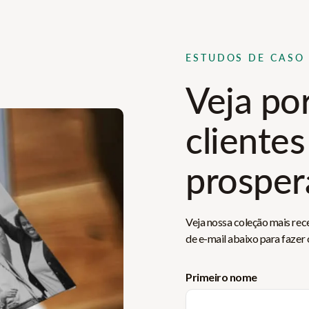
ESTUDOS DE CASO
Veja po
clientes
prospe
Veja nossa coleção mais rec
de e-mail abaixo para fazer
Primeiro nome