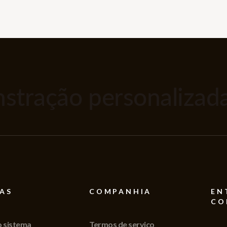
tração personalizada
AS
COMPANHIA
EN
CO
o sistema
Termos de serviço