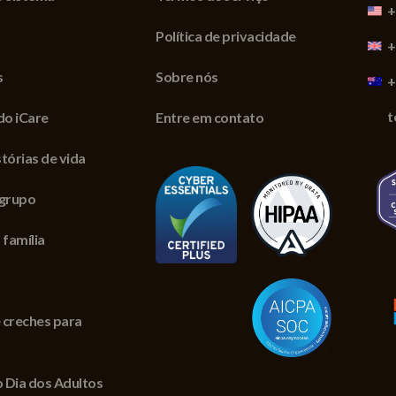
+
Política de privacidade
+
s
Sobre nós
+
t
do iCare
Entre em contato
tórias de vida
 grupo
 família
 creches para
 Dia dos Adultos