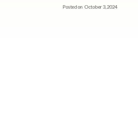
Posted on
October 3, 2024
See StoriiCare in
能
action!
Book a personalized demo for
your care team
Request demo