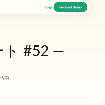
Login
Request demo
ト #52 —
新内容に