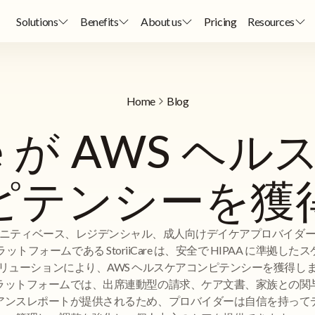
Solutions
Benefits
About us
Pricing
Resources
Home
Blog
Care が AWS 
ピテンシーを獲
ニティベース、レジデンシャル、成人向けデイケアプロバイダ
プラットフォームである StoriiCare は、安全で HIPAA に準拠した
リューションにより、AWS ヘルスケアコンピテンシーを獲得し
ラットフォームでは、出席連動型の請求、ケア文書、家族との関
アンスレポートが提供されるため、プロバイダーは自信を持って