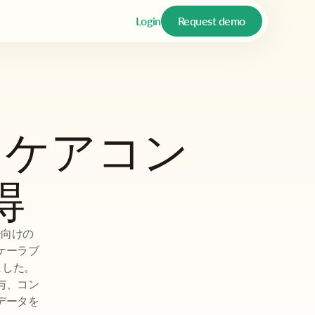
Login
Request demo
ヘルスケアコン
得
ー向けの
スケーラブ
ました。
与、コン
データを