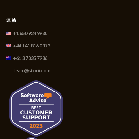
連絡
+1 650 924 9930
+44 141 816 0373
+61 3 7035 7936
team@storii.com