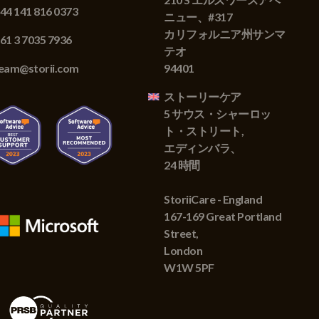
44 141 816 0373
ニュー、#317
カリフォルニア州サンマ
61 3 7035 7936
テオ
eam@storii.com
94401
ストーリーケア
5 サウス・シャーロッ
ト・ストリート,
エディンバラ、
24 時間
StoriiCare - England
167-169 Great Portland
Street,
London
W1W 5PF