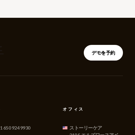
手
デモを予約
絡
オフィス
1 650 924 9930
ストーリーケア
210 S エルズワースアベ