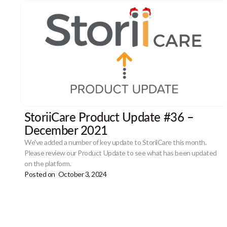
StoriiCare Product Update #36 –
December 2021
We've added a number of key update to StoriiCare this month.
Please review our Product Update to see what has been updated
on the platform.
Posted on
October 3, 2024