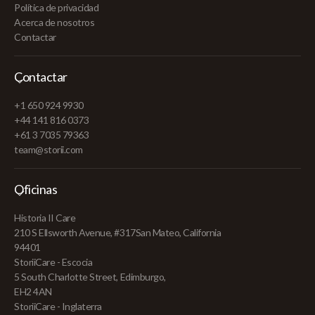
Política de privacidad
Acerca de nosotros
Contactar
Contactar
+1 650 924 9930
+44 141 816 0373
+61 3 7035 79363
team@storii.com
Oficinas
Historia II Care
210 S Ellsworth Avenue, #317San Mateo, California
94401
StoriiCare - Escocia
5 South Charlotte Street, Edimburgo,
EH2 4AN
StoriiCare - Inglaterra