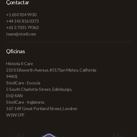
Contactar
+1 650 924 9930
+44 141 816 0373
+61 3 7035 79363
team@storii.com
Oficinas
Historia II Care
210 S Ellsworth Avenue, #317San Mateo, California
94401
StoriiCare - Escocia
5 South Charlotte Street, Edimburgo,
EH2 4AN
StoriiCare - Inglaterra
167-169 Great Portland Street, Londres
W1W 5PF