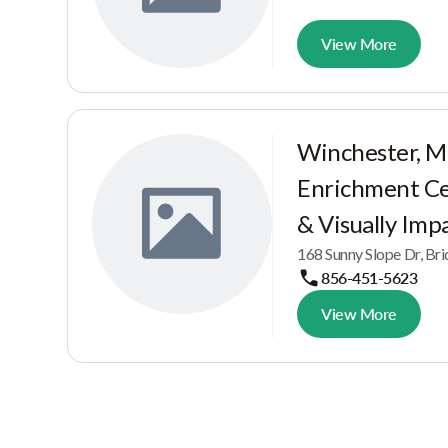
View More
Winchester, M
Enrichment Ce
& Visually Imp
168 Sunny Slope Dr, Br
856-451-5623
View More