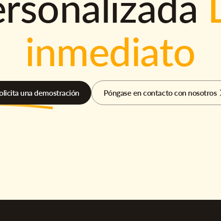
ersonalizada
inmediato
olicita una demostración
Póngase en contacto con nosotros