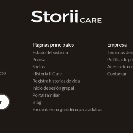
Páginas principales
Empresa
Estado del sistema
Términos de s
Prensa
Política de p
Socios
Acerca de no
acto
Historia II Care
Contactar
Registra historias de vida
Inicio de sesión grupal
Portal familiar
Blog
Encuentre una guardería para adultos