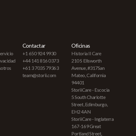
Contactar
Oficinas
ervicio
+1 650 924 9930
Historia II Care
rivacidad
+44 141 816 0373
210 S Ellsworth
sotros
+61 3 7035 79363
Avenue, #317San
team@storii.com
Mateo, California
94401
StoriiCare - Escocia
5 South Charlotte
Street, Edimburgo,
EH2 4AN
StoriiCare - Inglaterra
167-169 Great
Portland Street,