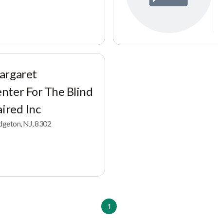
argaret
nter For The Blind
aired Inc
idgeton, NJ, 8302
1