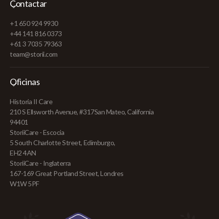
Contactar
+1 650 924 9930
+44 141 816 0373
+61 3 7035 79363
team@storii.com
Oficinas
Historia II Care
210 S Ellsworth Avenue, #317San Mateo, California
94401
StoriiCare - Escocia
5 South Charlotte Street, Edimburgo,
EH2 4AN
StoriiCare - Inglaterra
167-169 Great Portland Street, Londres
W1W 5PF