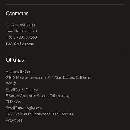
Contactar
+1 650 924 9930
+44 141 816 0373
+61 3 7035 79363
team@storii.com
Oficinas
Historia II Care
210 S Ellsworth Avenue, #317San Mateo, California
94401
StoriiCare - Escocia
5 South Charlotte Street, Edimburgo,
EH2 4AN
StoriiCare - Inglaterra
167-169 Great Portland Street, Londres
W1W 5PF