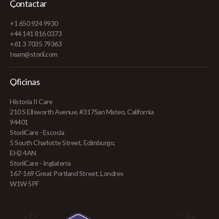
Contactar
+1 650 924 9930
+44 141 816 0373
+61 3 7035 79363
team@storii.com
Oficinas
Historia II Care
210 S Ellsworth Avenue, #317San Mateo, California
94401
StoriiCare - Escocia
5 South Charlotte Street, Edimburgo,
EH2 4AN
StoriiCare - Inglaterra
167-169 Great Portland Street, Londres
W1W 5PF