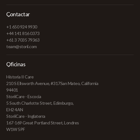
Contactar
+1 650 924 9930
+44 141 816 0373
+61 3 7035 79363
team@storii.com
Oficinas
Historia II Care
210 S Ellsworth Avenue, #317San Mateo, California
94401
StoriiCare - Escocia
5 South Charlotte Street, Edimburgo,
EH2 4AN
StoriiCare - Inglaterra
167-169 Great Portland Street, Londres
W1W 5PF