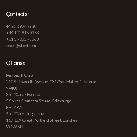
Contactar
+1 650 924 9930
+44 141 816 0373
+61 3 7035 79363
team@storii.com
Oficinas
Historia II Care
210 S Ellsworth Avenue, #317San Mateo, California
94401
StoriiCare - Escocia
5 South Charlotte Street, Edimburgo,
EH2 4AN
StoriiCare - Inglaterra
167-169 Great Portland Street, Londres
W1W 5PF