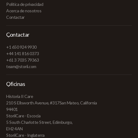
Política de privacidad
Acerca de nosotros
Contactar
Contactar
+1 650 924 9930
+44 141 816 0373
+61 3 7035 79363
team@storii.com
Oficinas
Historia II Care
210 S Ellsworth Avenue, #317San Mateo, California
94401
StoriiCare - Escocia
5 South Charlotte Street, Edimburgo,
EH2 4AN
StoriiCare - Inglaterra