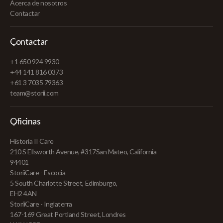
Acerca de nosotros
Contactar
Contactar
+1 650 924 9930
+44 141 816 0373
+61 3 7035 79363
team@storii.com
Oficinas
Historia II Care
210 S Ellsworth Avenue, #317San Mateo, California
94401
StoriiCare - Escocia
5 South Charlotte Street, Edimburgo,
EH2 4AN
StoriiCare - Inglaterra
167-169 Great Portland Street, Londres