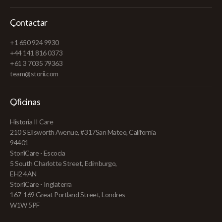
Contactar
+1 650 924 9930
+44 141 816 0373
+61 3 7035 79363
team@storii.com
Oficinas
Historia II Care
210 S Ellsworth Avenue, #317San Mateo, California
94401
StoriiCare - Escocia
5 South Charlotte Street, Edimburgo,
EH2 4AN
StoriiCare - Inglaterra
167-169 Great Portland Street, Londres
W1W 5PF