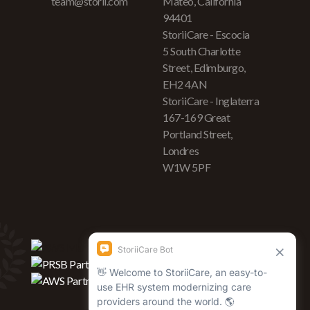
team@storii.com
Mateo, California
94401
StoriiCare - Escocia
5 South Charlotte
Street, Edimburgo,
EH2 4AN
StoriiCare - Inglaterra
167-169 Great
Portland Street,
Londres
W1W 5PF