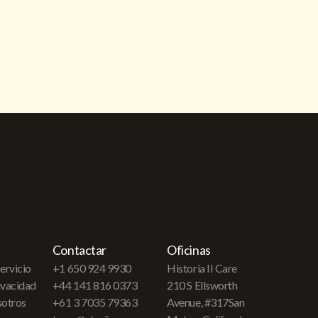
Contactar
Oficinas
ervicio
+1 650 924 9930
Historia II Care
rivacidad
+44 141 816 0373
210 S Ellsworth
sotros
+61 3 7035 79363
Avenue, #317San