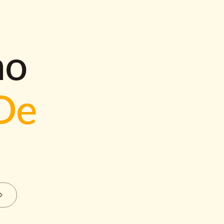
mo
De