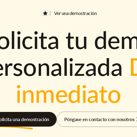
Ver una demostración
olicita tu de
ersonalizada
inmediato
olicita una demostración
Póngase en contacto con nosotros