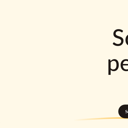
S
p
S