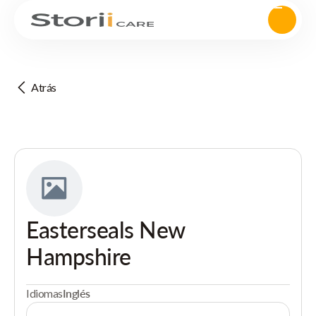
Atrás
Easterseals New
Hampshire
Idiomas
Inglés