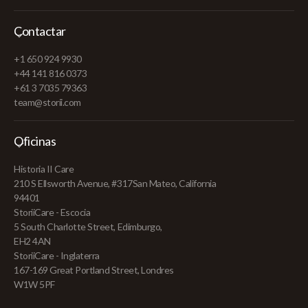
Contactar
+1 650 924 9930
+44 141 816 0373
+61 3 7035 79363
team@storii.com
Oficinas
Historia II Care
210 S Ellsworth Avenue, #317San Mateo, California
94401
StoriiCare - Escocia
5 South Charlotte Street, Edimburgo,
EH2 4AN
StoriiCare - Inglaterra
167-169 Great Portland Street, Londres
W1W 5PF