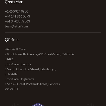
Contactar
+1 650 924 9930
+44 141 816 0373
+61 3 7035 79363
team@storii.com
Oficinas
Historia II Care
210 S Ellsworth Avenue, #317San Mateo, California
94401
StoriiCare - Escocia
5 South Charlotte Street, Edimburgo,
EH2 4AN
StoriiCare - Inglaterra
167-169 Great Portland Street, Londres
W1W 5PF