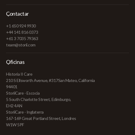
Contactar
+1 650 924 9930
+44 141 816 0373
+61 3 7035 79363
team@storii.com
Oficinas
Historia II Care
210 S Ellsworth Avenue, #317San Mateo, California
94401
StoriiCare - Escocia
5 South Charlotte Street, Edimburgo,
EH2 4AN
StoriiCare - Inglaterra
167-169 Great Portland Street, Londres
W1W 5PF