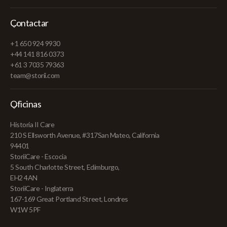
Contactar
+1 650 924 9930
+44 141 816 0373
+61 3 7035 79363
team@storii.com
Oficinas
Historia II Care
210 S Ellsworth Avenue, #317San Mateo, California
94401
StoriiCare - Escocia
5 South Charlotte Street, Edimburgo,
EH2 4AN
StoriiCare - Inglaterra
167-169 Great Portland Street, Londres
W1W 5PF