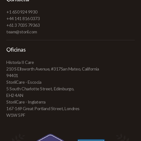
+1 650 924 9930
+44 141 816 0373
+61 3 7035 79363
team@storii.com
Oficinas
Historia II Care
210 S Ellsworth Avenue, #317San Mateo, California
94401
StoriiCare - Escocia
5 South Charlotte Street, Edimburgo,
EH2 4AN
StoriiCare - Inglaterra
167-169 Great Portland Street, Londres
W1W 5PF