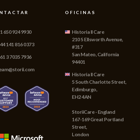
NTACTAR
OFICINAS
1 650 924 9930
Historia II Care
210 S Ellsworth Avenue,
44 141 816 0373
#317
San Mateo, California
61 3 7035 7936
94401
eam@storii.com
Historia II Care
5 South Charlotte Street,
Edimburgo,
EH2 4AN
StoriiCare - England
167-169 Great Portland
Street,
London