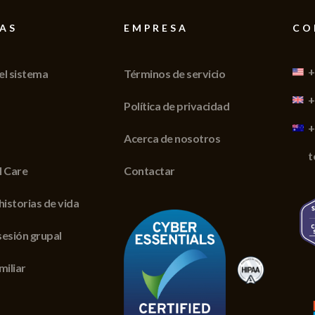
AS
EMPRESA
CO
+
el sistema
Términos de servicio
+
Política de privacidad
+
Acerca de nosotros
t
II Care
Contactar
historias de vida
 sesión grupal
miliar