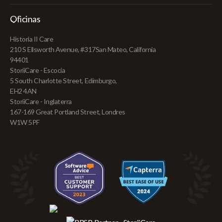
Oficinas
Historia II Care
210 S Ellsworth Avenue, #317San Mateo, California
94401
StoriiCare - Escocia
5 South Charlotte Street, Edimburgo,
EH2 4AN
StoriiCare - Inglaterra
167-169 Great Portland Street, Londres
W1W 5PF