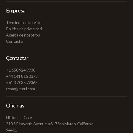
Empresa
Términos de servicio
Política de privacidad
Acerca de nosotros
Contactar
Contactar
+1 650 924 9930
+44 141 816 0373
+61 3 7035 79363
team@storii.com
Oficinas
Historia II Care
210 S Ellsworth Avenue, #317San Mateo, California
94401