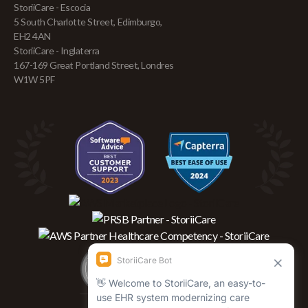
StoriiCare - Escocia
5 South Charlotte Street, Edimburgo,
EH2 4AN
StoriiCare - Inglaterra
167-169 Great Portland Street, Londres
W1W 5PF