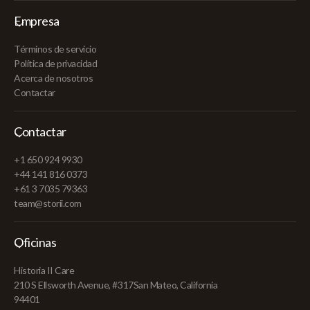
Empresa
Términos de servicio
Política de privacidad
Acerca de nosotros
Contactar
Contactar
+1 650 924 9930
+44 141 816 0373
+61 3 7035 79363
team@storii.com
Oficinas
Historia II Care
210 S Ellsworth Avenue, #317San Mateo, California
94401