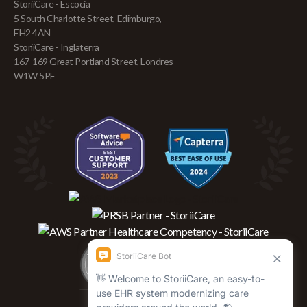
StoriiCare - Escocia
5 South Charlotte Street, Edimburgo,
EH2 4AN
StoriiCare - Inglaterra
167-169 Great Portland Street, Londres
W1W 5PF