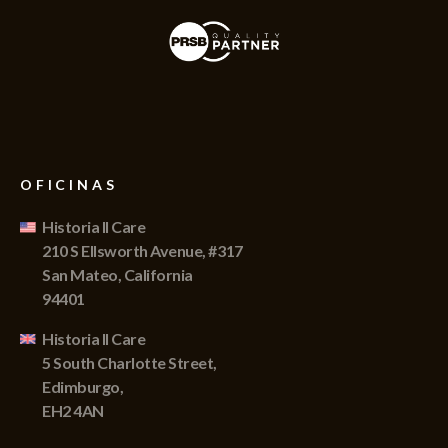
OFICINAS
Historia II Care
210 S Ellsworth Avenue, #317
San Mateo, California
94401
Historia II Care
5 South Charlotte Street,
Edimburgo,
EH2 4AN