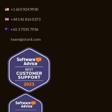
+1 650 924 9930
+44 141 816 0373
+61 3 7035 7936
team@storii.com