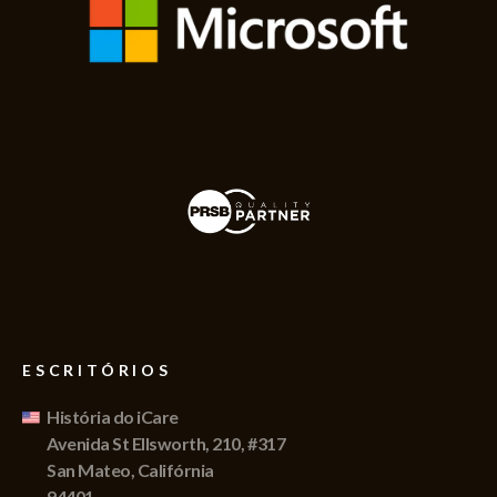
ESCRITÓRIOS
História do iCare
Avenida St Ellsworth, 210, #317
San Mateo, Califórnia
94401