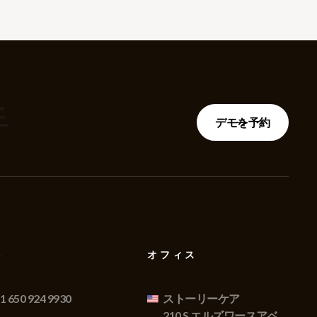
手
デモを予約
絡
オフィス
1 650 924 9930
ストーリーケア
210 S エルズワースアベ