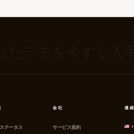
れたデモを今すぐ入
数
会社
連
+
ステータス
サービス規約